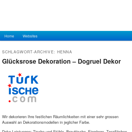
Hauptmenü
Home
Zum Inhalt wechseln
Zum sekundären Inhalt wechseln
Websites
SCHLAGWORT-ARCHIVE:
HENNA
Glücksrose Dekoration – Dogruel Dekor
Wir dekorieren Ihre festlichen Räumlichkeiten mit einer sehr grossen
Auswahl an Dekorationsmodellen in jeglicher Farbe.
Deko-Leistungen: Tische und Stühle, Brauttische, Eingänge, Tanzflächen,