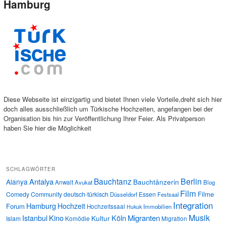
Hamburg
Diese Webseite ist einzigartig und bietet Ihnen viele Vorteile,dreht sich hier
doch alles ausschließlich um Türkische Hochzeiten, angefangen bei der
Organisation bis hin zur Veröffentlichung Ihrer Feier. Als Privatperson
haben Sie hier die Möglichkeit
SCHLAGWÖRTER
Bauchtanz
Berlin
Antalya
Alanya
Bauchtänzerin
Anwalt
Avukat
Blog
Film
Filme
Comedy
Community
deutsch-türkisch
Essen
Düsseldorf
Festsaal
Integration
Hamburg
Hochzeit
Forum
Hochzeitssaal
Immobilien
Hukuk
Musik
Istanbul
Kino
Köln
Migranten
Kultur
Islam
Komödie
Migration