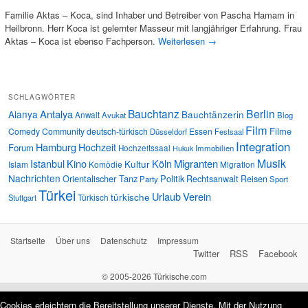
Familie Aktas – Koca, sind Inhaber und Betreiber von Pascha Hamam in
Heilbronn. Herr Koca ist gelernter Masseur mit langjähriger Erfahrung. Frau
Aktas – Koca ist ebenso Fachperson.
Weiterlesen
→
SCHLAGWÖRTER
Bauchtanz
Berlin
Antalya
Alanya
Bauchtänzerin
Anwalt
Avukat
Blog
Film
Filme
Comedy
Community
deutsch-türkisch
Essen
Düsseldorf
Festsaal
Integration
Hamburg
Hochzeit
Forum
Hochzeitssaal
Immobilien
Hukuk
Musik
Istanbul
Kino
Köln
Migranten
Kultur
Islam
Komödie
Migration
Nachrichten
Orientalischer Tanz
Politik
Rechtsanwalt
Reisen
Party
Sport
Türkei
Urlaub
Verein
türkische
Türkisch
Stuttgart
Startseite
Über uns
Datenschutz
Impressum
Twitter
RSS
Facebook
© 2005-2026 Türkische.com
Cookies erleichtern die Bereitstellung unserer Dienste. Mit der Nutzung