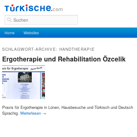
Suchen
Hauptmenü
Home
Zum Inhalt wechseln
Zum sekundären Inhalt wechseln
Websites
SCHLAGWORT-ARCHIVE:
HANDTHERAPIE
Ergotherapie und Rehabilitation Özcelik
Praxis für Ergotherapie in Lünen, Hausbesuche und Türkisch und Deutsch
Sprachig.
Weiterlesen
→