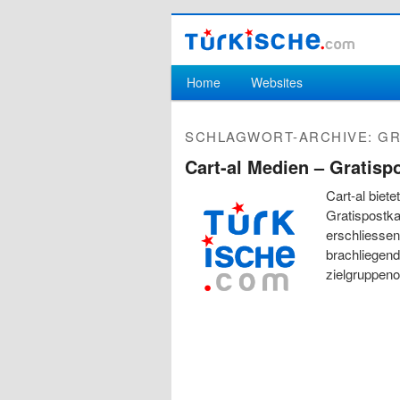
Hauptmenü
Home
Websites
Zum Inhalt wechseln
Zum sekundären Inhalt wechseln
SCHLAGWORT-ARCHIVE:
GR
Cart-al Medien – Gratisp
Cart-al biet
Gratispostka
erschliessen
brachliegend
zielgruppenor