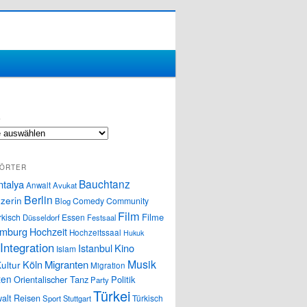
S
ÖRTER
Bauchtanz
ntalya
Anwalt
Avukat
Berlin
zerin
Comedy
Community
Blog
Film
Filme
rkisch
Essen
Düsseldorf
Festsaal
mburg
Hochzeit
Hochzeitssaal
Hukuk
Integration
Istanbul
Kino
Islam
Musik
Köln
Migranten
ultur
Migration
ten
Orientalischer Tanz
Politik
Party
Türkei
alt
Reisen
Türkisch
Sport
Stuttgart