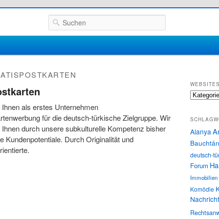
Suchen
ATISPOSTKARTEN
WEBSITE
ostkarten
Websites
et Ihnen als erstes Unternehmen
rtenwerbung für die deutsch-türkische Zielgruppe. Wir
SCHLAGW
 Ihnen durch unsere subkulturelle Kompetenz bisher
A
Alanya
e Kundenpotentiale. Durch Originalität und
Bauchtän
ientierte.
deutsch-tü
Ha
Forum
Immobilien
K
Komödie
Nachrich
Rechtsanw