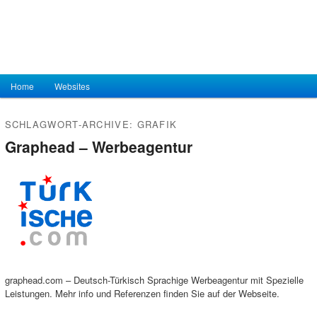
Hauptmenü
Home
Zum Inhalt wechseln
Zum sekundären Inhalt wechseln
Websites
SCHLAGWORT-ARCHIVE:
GRAFIK
Graphead – Werbeagentur
graphead.com – Deutsch-Türkisch Sprachige Werbeagentur mit Spezielle
Leistungen. Mehr info und Referenzen finden Sie auf der Webseite.