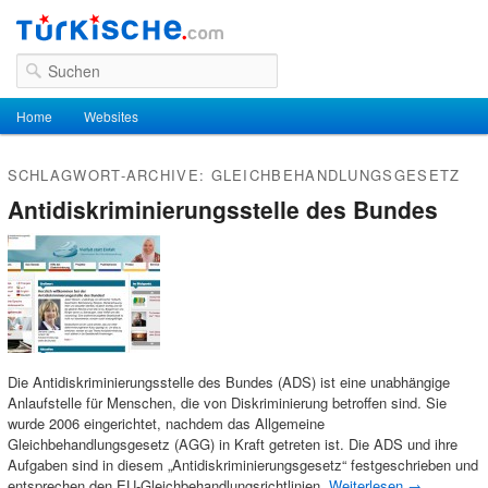
Suchen
Hauptmenü
Home
Zum Inhalt wechseln
Zum sekundären Inhalt wechseln
Websites
SCHLAGWORT-ARCHIVE:
GLEICHBEHANDLUNGSGESETZ
Antidiskriminierungsstelle des Bundes
Die Antidiskriminierungsstelle des Bundes (ADS) ist eine unabhängige
Anlaufstelle für Menschen, die von Diskriminierung betroffen sind. Sie
wurde 2006 eingerichtet, nachdem das Allgemeine
Gleichbehandlungsgesetz (AGG) in Kraft getreten ist. Die ADS und ihre
Aufgaben sind in diesem „Antidiskriminierungsgesetz“ festgeschrieben und
entsprechen den EU-Gleichbehandlungsrichtlinien.
Weiterlesen
→