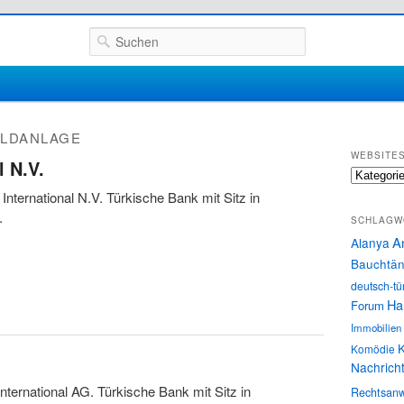
Suchen
LDANLAGE
WEBSITE
l N.V.
Websites
International N.V. Türkische Bank mit Sitz in
.
SCHLAGW
A
Alanya
Bauchtän
deutsch-tü
Ha
Forum
Immobilien
K
Komödie
Nachrich
International AG. Türkische Bank mit Sitz in
Rechtsanw