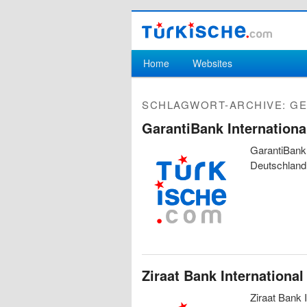
Hauptmenü
Home
Websites
Zum Inhalt wechseln
Zum sekundären Inhalt wechseln
SCHLAGWORT-ARCHIVE:
GE
GarantiBank Internationa
GarantiBank 
Deutschland
Ziraat Bank International
Ziraat Bank 