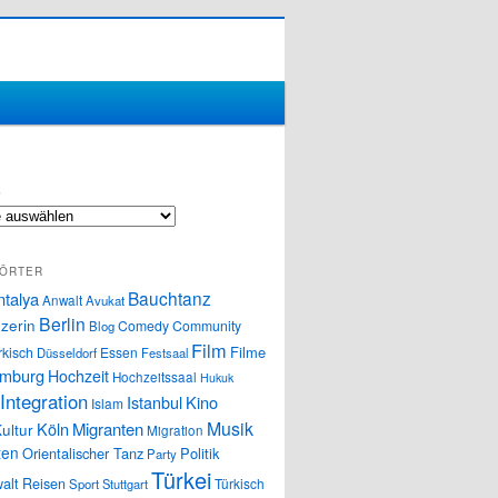
S
ÖRTER
Bauchtanz
ntalya
Anwalt
Avukat
Berlin
zerin
Comedy
Community
Blog
Film
Filme
rkisch
Essen
Düsseldorf
Festsaal
mburg
Hochzeit
Hochzeitssaal
Hukuk
Integration
Istanbul
Kino
Islam
Musik
Köln
Migranten
ultur
Migration
ten
Orientalischer Tanz
Politik
Party
Türkei
alt
Reisen
Türkisch
Sport
Stuttgart