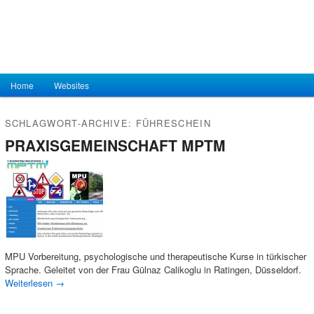
Hauptmenü
Home
Zum Inhalt wechseln
Zum sekundären Inhalt wechseln
Websites
SCHLAGWORT-ARCHIVE:
FÜHRESCHEIN
PRAXISGEMEINSCHAFT MPTM
MPU Vorbereitung, psychologische und therapeutische Kurse in türkischer
Sprache. Geleitet von der Frau Gülnaz Calikoglu in Ratingen, Düsseldorf.
Weiterlesen
→