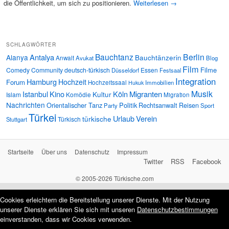
die Öffentlichkeit, um sich zu positionieren.
Weiterlesen
→
SCHLAGWÖRTER
Bauchtanz
Berlin
Antalya
Alanya
Bauchtänzerin
Anwalt
Avukat
Blog
Film
Filme
Comedy
Community
deutsch-türkisch
Essen
Düsseldorf
Festsaal
Integration
Hamburg
Hochzeit
Forum
Hochzeitssaal
Immobilien
Hukuk
Musik
Istanbul
Kino
Köln
Migranten
Kultur
Islam
Komödie
Migration
Nachrichten
Orientalischer Tanz
Politik
Rechtsanwalt
Reisen
Party
Sport
Türkei
Urlaub
Verein
türkische
Türkisch
Stuttgart
Startseite
Über uns
Datenschutz
Impressum
Twitter
RSS
Facebook
© 2005-2026 Türkische.com
Cookies erleichtern die Bereitstellung unserer Dienste. Mit der Nutzung
unserer Dienste erklären Sie sich mit unseren
Datenschutzbestimmungen
einverstanden, dass wir Cookies verwenden.