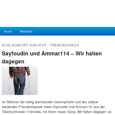
Hauptmenü
Home
Zum Inhalt wechseln
Zum sekundären Inhalt wechseln
Websites
SCHLAGWORT-ARCHIVE:
FREMDENHASS
Sayfoudin und Ammar114 – Wir halten
dagegen
Im Rahmen der stetig wachsenden Islamophobie und des stärker
werdenden Fremdenhasses treten Sayfoudin und Ammar114, aus der
Talentschmiede 114media, mit ihrem neuen Song „Wir halten dagegen“ an