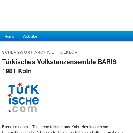
Hauptmenü
Home
Zum Inhalt wechseln
Zum sekundären Inhalt wechseln
Websites
SCHLAGWORT-ARCHIVE:
FOLKLÖR
Türkisches Volkstanzensemble BARIS
1981 Köln
Baris1981.com – Türkische folklore aus Köln. Hier können sie
Informationen jeder Art über die Türkische folklore erhalten. Tanzkurse,