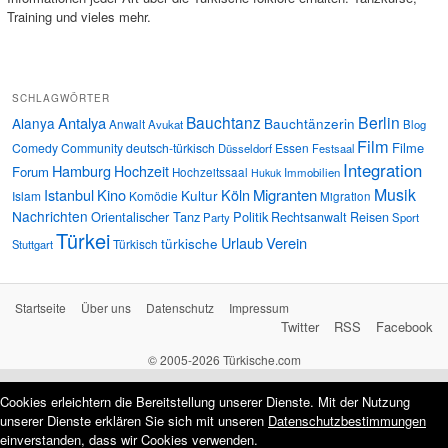
Training und vieles mehr.
SCHLAGWÖRTER
Bauchtanz
Berlin
Antalya
Alanya
Bauchtänzerin
Anwalt
Avukat
Blog
Film
Filme
Comedy
Community
deutsch-türkisch
Essen
Düsseldorf
Festsaal
Integration
Hamburg
Hochzeit
Forum
Hochzeitssaal
Immobilien
Hukuk
Musik
Istanbul
Kino
Köln
Migranten
Kultur
Islam
Komödie
Migration
Nachrichten
Orientalischer Tanz
Politik
Rechtsanwalt
Reisen
Party
Sport
Türkei
Urlaub
Verein
türkische
Türkisch
Stuttgart
Startseite
Über uns
Datenschutz
Impressum
Twitter
RSS
Facebook
© 2005-2026 Türkische.com
Cookies erleichtern die Bereitstellung unserer Dienste. Mit der Nutzung
unserer Dienste erklären Sie sich mit unseren
Datenschutzbestimmungen
einverstanden, dass wir Cookies verwenden.