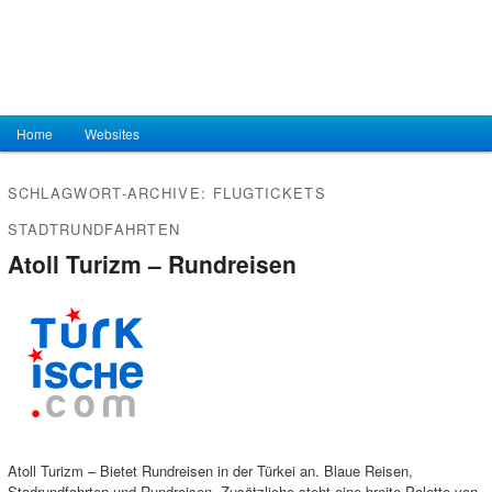
Hauptmenü
Home
Zum Inhalt wechseln
Zum sekundären Inhalt wechseln
Websites
SCHLAGWORT-ARCHIVE:
FLUGTICKETS
STADTRUNDFAHRTEN
Atoll Turizm – Rundreisen
Atoll Turizm – Bietet Rundreisen in der Türkei an. Blaue Reisen,
Stadrundfahrten und Rundreisen. Zusätzliche steht eine breite Palette von