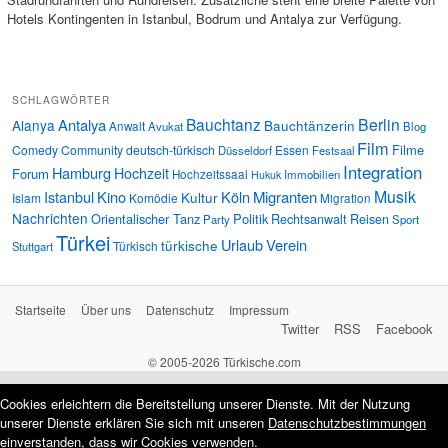
Hotels Kontingenten in Istanbul, Bodrum und Antalya zur Verfügung.
SCHLAGWÖRTER
Bauchtanz
Berlin
Antalya
Alanya
Bauchtänzerin
Anwalt
Avukat
Blog
Film
Filme
Comedy
Community
deutsch-türkisch
Essen
Düsseldorf
Festsaal
Integration
Hamburg
Hochzeit
Forum
Hochzeitssaal
Immobilien
Hukuk
Musik
Istanbul
Kino
Köln
Migranten
Kultur
Islam
Komödie
Migration
Nachrichten
Orientalischer Tanz
Politik
Rechtsanwalt
Reisen
Party
Sport
Türkei
Urlaub
Verein
türkische
Türkisch
Stuttgart
Startseite
Über uns
Datenschutz
Impressum
Twitter
RSS
Facebook
© 2005-2026 Türkische.com
Cookies erleichtern die Bereitstellung unserer Dienste. Mit der Nutzung
unserer Dienste erklären Sie sich mit unseren
Datenschutzbestimmungen
einverstanden, dass wir Cookies verwenden.