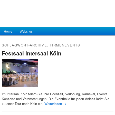
Hauptmenü
Home
Zum Inhalt wechseln
Zum sekundären Inhalt wechseln
Websites
SCHLAGWORT-ARCHIVE:
FIRMENEVENTS
Festsaal Intersaal Köln
Im Intersaal Köln feiern Sie Ihre Hochzeit, Verlobung, Karneval, Events,
Konzerte und Veranstaltungen. Die Eventhalle für jeden Anlass ladet Sie
zu einer Tour nach Köln ein.
Weiterlesen
→