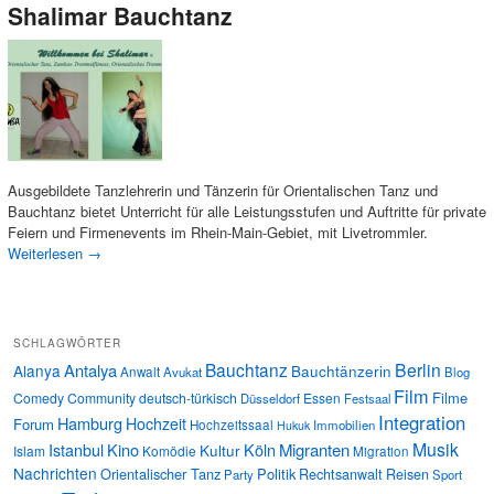
Shalimar Bauchtanz
Ausgebildete Tanzlehrerin und Tänzerin für Orientalischen Tanz und
Bauchtanz bietet Unterricht für alle Leistungsstufen und Auftritte für private
Feiern und Firmenevents im Rhein-Main-Gebiet, mit Livetrommler.
Weiterlesen
→
SCHLAGWÖRTER
Bauchtanz
Berlin
Antalya
Alanya
Bauchtänzerin
Anwalt
Avukat
Blog
Film
Filme
Comedy
Community
deutsch-türkisch
Essen
Düsseldorf
Festsaal
Integration
Hamburg
Hochzeit
Forum
Hochzeitssaal
Immobilien
Hukuk
Musik
Istanbul
Kino
Köln
Migranten
Kultur
Islam
Komödie
Migration
Nachrichten
Orientalischer Tanz
Politik
Rechtsanwalt
Reisen
Party
Sport