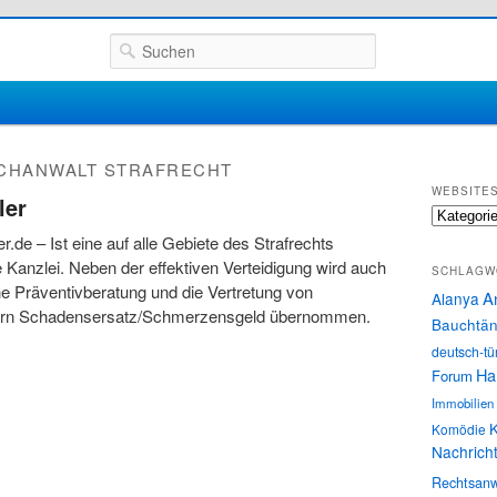
Suchen
CHANWALT STRAFRECHT
WEBSITE
ler
Websites
r.de – Ist eine auf alle Gebiete des Strafrechts
te Kanzlei. Neben der effektiven Verteidigung wird auch
SCHLAGW
che Präventivberatung und die Vertretung von
A
Alanya
fern Schadensersatz/Schmerzensgeld übernommen.
Bauchtän
deutsch-tü
Ha
Forum
Immobilien
K
Komödie
Nachrich
Rechtsanw