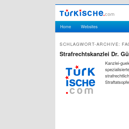
Hauptmenü
Home
Websites
Zum Inhalt wechseln
Zum sekundären Inhalt wechseln
SCHLAGWORT-ARCHIVE:
FA
Strafrechtskanzlei Dr. Gü
Kanzlei-guele
spezialisier
strafrechtli
Straftatsop