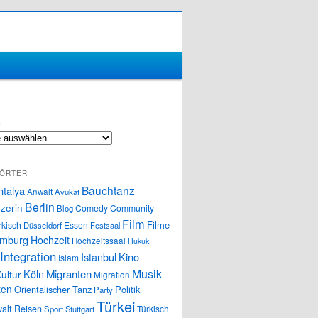
S
ÖRTER
Bauchtanz
ntalya
Anwalt
Avukat
Berlin
zerin
Comedy
Community
Blog
Film
Filme
rkisch
Essen
Düsseldorf
Festsaal
mburg
Hochzeit
Hochzeitssaal
Hukuk
Integration
Istanbul
Kino
Islam
Musik
Köln
Migranten
ultur
Migration
ten
Orientalischer Tanz
Politik
Party
Türkei
alt
Reisen
Türkisch
Sport
Stuttgart