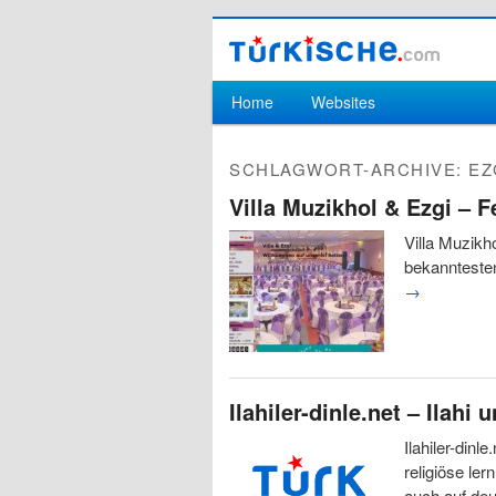
Hauptmenü
Home
Websites
Zum Inhalt wechseln
Zum sekundären Inhalt wechseln
SCHLAGWORT-ARCHIVE:
EZ
Villa Muzikhol & Ezgi – F
Villa Muzikh
bekanntesten
→
Ilahiler-dinle.net – Ilahi
Ilahiler-dinl
religiöse le
auch auf de