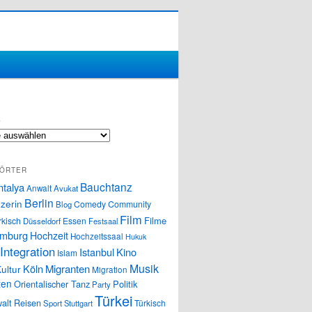
S
ÖRTER
Bauchtanz
ntalya
Anwalt
Avukat
Berlin
zerin
Comedy
Community
Blog
Film
Filme
rkisch
Essen
Düsseldorf
Festsaal
mburg
Hochzeit
Hochzeitssaal
Hukuk
Integration
Istanbul
Kino
Islam
Musik
Köln
Migranten
ultur
Migration
ten
Orientalischer Tanz
Politik
Party
Türkei
alt
Reisen
Türkisch
Sport
Stuttgart