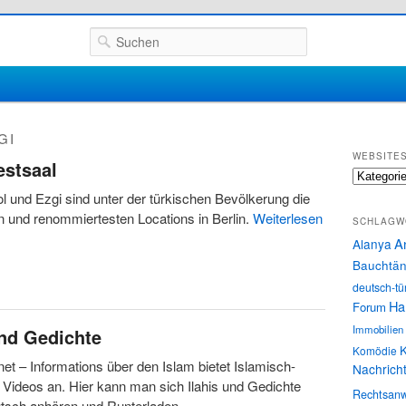
Suchen
GI
WEBSITE
estsaal
Websites
ol und Ezgi sind unter der türkischen Bevölkerung die
 und renommiertesten Locations in Berlin.
Weiterlesen
SCHLAGW
A
Alanya
Bauchtän
deutsch-tü
Ha
Forum
Immobilien
 und Gedichte
K
Komödie
e.net – Informations über den Islam bietet Islamisch-
Nachrich
rn Videos an. Hier kann man sich Ilahis und Gedichte
Rechtsanw
utsch anhören und Runterladen.