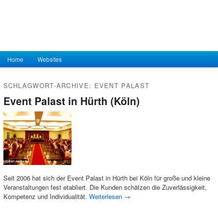
Hauptmenü
Home
Zum Inhalt wechseln
Zum sekundären Inhalt wechseln
Websites
SCHLAGWORT-ARCHIVE:
EVENT PALAST
Event Palast in Hürth (Köln)
Seit 2006 hat sich der Event Palast in Hürth bei Köln für große und kleine
Veranstaltungen fest etabliert. Die Kunden schätzen die Zuverlässigkeit,
Kompetenz und Individualität.
Weiterlesen
→