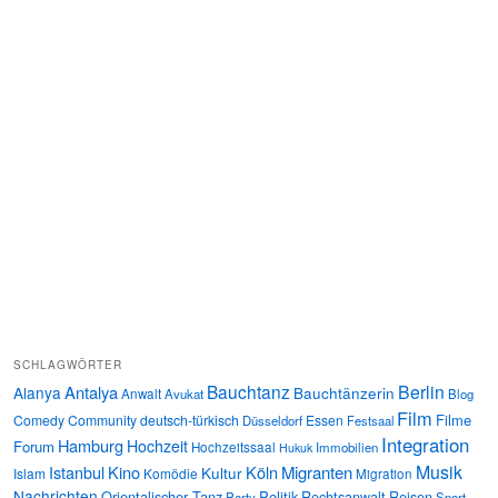
SCHLAGWÖRTER
Bauchtanz
Berlin
Antalya
Alanya
Bauchtänzerin
Anwalt
Avukat
Blog
Film
Filme
Comedy
Community
deutsch-türkisch
Essen
Düsseldorf
Festsaal
Integration
Hamburg
Hochzeit
Forum
Hochzeitssaal
Immobilien
Hukuk
Musik
Istanbul
Kino
Köln
Migranten
Kultur
Islam
Komödie
Migration
Nachrichten
Orientalischer Tanz
Politik
Rechtsanwalt
Reisen
Party
Sport