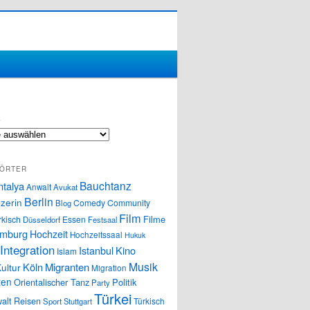
S
ÖRTER
Bauchtanz
ntalya
Anwalt
Avukat
Berlin
zerin
Comedy
Community
Blog
Film
Filme
rkisch
Essen
Düsseldorf
Festsaal
mburg
Hochzeit
Hochzeitssaal
Hukuk
Integration
Istanbul
Kino
Islam
Musik
Köln
Migranten
ultur
Migration
ten
Orientalischer Tanz
Politik
Party
Türkei
alt
Reisen
Türkisch
Sport
Stuttgart