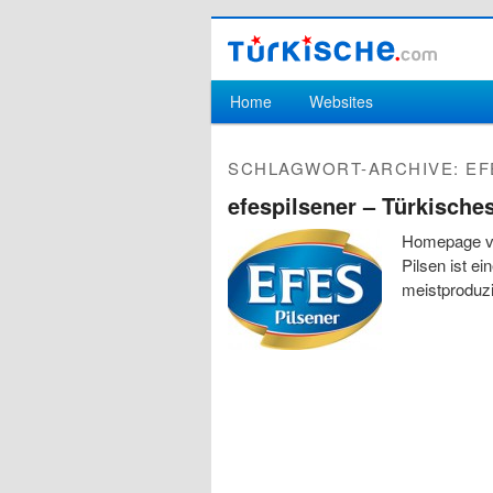
Hauptmenü
Home
Websites
Zum Inhalt wechseln
Zum sekundären Inhalt wechseln
SCHLAGWORT-ARCHIVE:
EF
efespilsener – Türkisches
Homepage vo
Pilsen ist e
meistproduzi