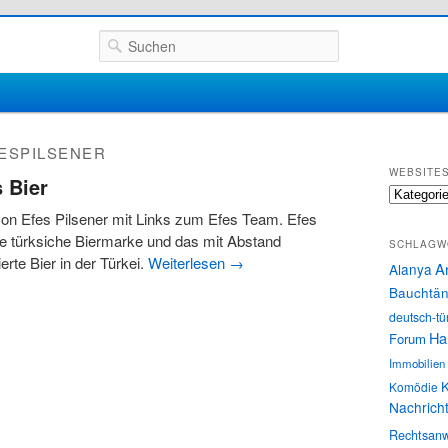
Suchen
ESPILSENER
WEBSITE
 Bier
Websites
n Efes Pilsener mit Links zum Efes Team. Efes
ine türksiche Biermarke und das mit Abstand
SCHLAGW
erte Bier in der Türkei.
Weiterlesen
→
A
Alanya
Bauchtän
deutsch-tü
Ha
Forum
Immobilien
K
Komödie
Nachrich
Rechtsanw