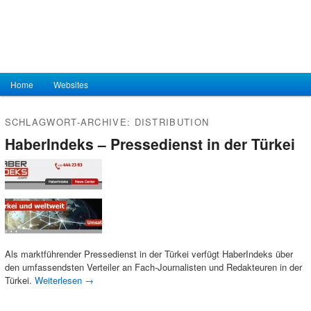
Hauptmenü
Home
Zum Inhalt wechseln
Zum sekundären Inhalt wechseln
Websites
SCHLAGWORT-ARCHIVE:
DISTRIBUTION
HaberIndeks – Pressedienst in der Türkei
Als marktführender Pressedienst in der Türkei verfügt HaberIndeks über
den umfassendsten Verteiler an Fach-Journalisten und Redakteuren in der
Türkei.
Weiterlesen
→