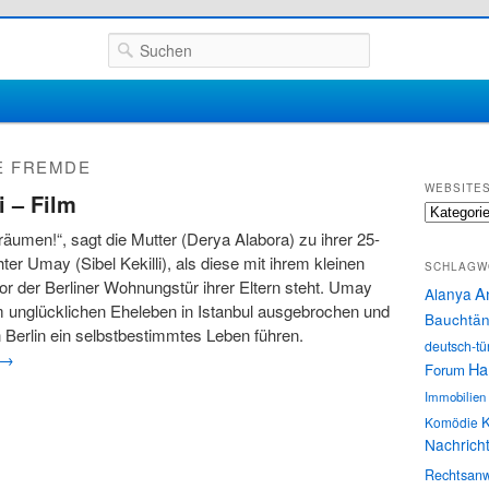
Suchen
E FREMDE
WEBSITE
i – Film
Websites
träumen!“, sagt die Mutter (Derya Alabora) zu ihrer 25-
ter Umay (Sibel Kekilli), als diese mit ihrem kleinen
SCHLAGW
 der Berliner Wohnungstür ihrer Eltern steht. Umay
A
Alanya
m unglücklichen Eheleben in Istanbul ausgebrochen und
Bauchtän
in Berlin ein selbstbestimmtes Leben führen.
deutsch-tü
→
Ha
Forum
Immobilien
K
Komödie
Nachrich
Rechtsanw