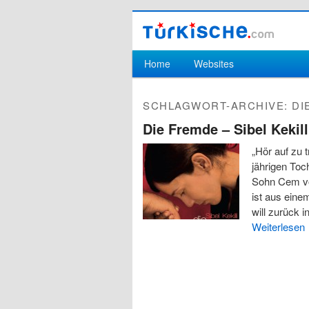
Hauptmenü
Home
Websites
Zum Inhalt wechseln
Zum sekundären Inhalt wechseln
SCHLAGWORT-ARCHIVE:
DI
Die Fremde – Sibel Kekill
„Hör auf zu 
jährigen Toch
Sohn Cem vor
ist aus eine
will zurück 
Weiterlesen