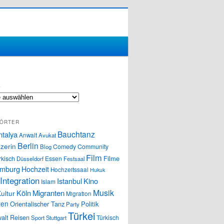
S
ÖRTER
Bauchtanz
ntalya
Anwalt
Avukat
Berlin
zerin
Comedy
Community
Blog
Film
Filme
rkisch
Essen
Düsseldorf
Festsaal
mburg
Hochzeit
Hochzeitssaal
Hukuk
Integration
Istanbul
Kino
Islam
Musik
Köln
Migranten
ultur
Migration
ten
Orientalischer Tanz
Politik
Party
Türkei
alt
Reisen
Türkisch
Sport
Stuttgart