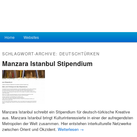
Hauptmenü
Home
Zum Inhalt wechseln
Zum sekundären Inhalt wechseln
Websites
SCHLAGWORT-ARCHIVE:
DEUTSCHTÜRKEN
Manzara Istanbul Stipendium
Manzara Istanbul schreibt ein Stipendium für deutsch-türkische Kreative
aus. Manzara Istanbul bringt Kulturinteressierte in einer der aufregendsten
Metropolen der Welt zusammen. Hier entstehen interkulturelle Netzwerke
zwischen Orient und Okzident.
Weiterlesen
→