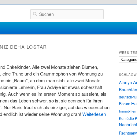
Suchen
NIZ DEHA LOSTAR
WEBSITE
Websites
und Enkelkinder. Alle zwei Monate ziehen Blumen,
en, eine Truhe und ein Grammophon von Wohnung zu
SCHLAGW
d ein „Baum”, an dem man sich alle zwei Monate
A
Alanya
ensionierte Lehrerin, Frau Adviye ist etwas scherzhaft
Bauchtän
nig. Auch wenn es im ersten Moment so aussieht, als
deutsch-tü
nem das Leben schwer, so ist sie dennoch für ihren
Ha
Forum
”. Nur Baris freut sich als einziger, auf das wiedersehen
Immobilien
 endlich ist wieder seine Wohnung dran!
Weiterlesen
K
Komödie
Nachrich
Rechtsanw