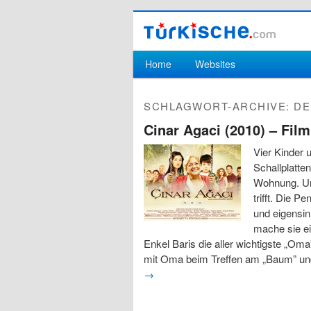
Hauptmenü
Home
Websites
Zum Inhalt wechseln
Zum sekundären Inhalt wechseln
SCHLAGWORT-ARCHIVE:
DE
Cinar Agaci (2010) – Film
Vier Kinder 
Schallplatt
Wohnung. Un
trifft. Die P
und eigensin
mache sie ei
Enkel Baris die aller wichtigste „Oma
mit Oma beim Treffen am „Baum” und
→