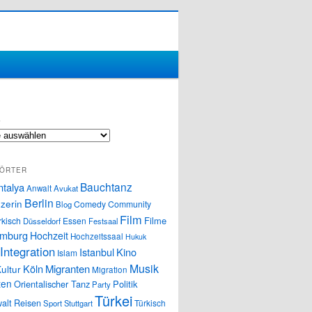
S
ÖRTER
Bauchtanz
ntalya
Anwalt
Avukat
Berlin
zerin
Comedy
Community
Blog
Film
Filme
rkisch
Essen
Düsseldorf
Festsaal
mburg
Hochzeit
Hochzeitssaal
Hukuk
Integration
Istanbul
Kino
Islam
Musik
Köln
Migranten
ultur
Migration
ten
Orientalischer Tanz
Politik
Party
Türkei
alt
Reisen
Türkisch
Sport
Stuttgart