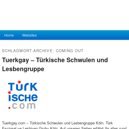
Hauptmenü
Home
Zum Inhalt wechseln
Zum sekundären Inhalt wechseln
Websites
SCHLAGWORT-ARCHIVE:
COMING OUT
Tuerkgay – Türkische Schwulen und
Lesbengruppe
Tuerkgay.com – Türkische Schwulen und Lesbengruppe Köln. Türk
Escinsel ve Lesbiyen Grubu Köln. Auf unseren Seiten erfährt Ihr alles rund