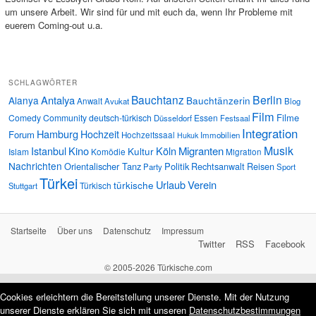
um unsere Arbeit. Wir sind für und mit euch da, wenn Ihr Probleme mit
euerem Coming-out u.a.
SCHLAGWÖRTER
Bauchtanz
Berlin
Antalya
Alanya
Bauchtänzerin
Anwalt
Avukat
Blog
Film
Filme
Comedy
Community
deutsch-türkisch
Essen
Düsseldorf
Festsaal
Integration
Hamburg
Hochzeit
Forum
Hochzeitssaal
Immobilien
Hukuk
Musik
Istanbul
Kino
Köln
Migranten
Kultur
Islam
Komödie
Migration
Nachrichten
Orientalischer Tanz
Politik
Rechtsanwalt
Reisen
Party
Sport
Türkei
Urlaub
Verein
türkische
Türkisch
Stuttgart
Startseite
Über uns
Datenschutz
Impressum
Twitter
RSS
Facebook
© 2005-2026 Türkische.com
Cookies erleichtern die Bereitstellung unserer Dienste. Mit der Nutzung
unserer Dienste erklären Sie sich mit unseren
Datenschutzbestimmungen