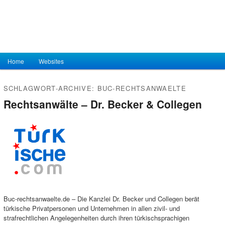
Hauptmenü
Home
Zum Inhalt wechseln
Zum sekundären Inhalt wechseln
Websites
SCHLAGWORT-ARCHIVE:
BUC-RECHTSANWAELTE
Rechtsanwälte – Dr. Becker & Collegen
Buc-rechtsanwaelte.de – Die Kanzlei Dr. Becker und Collegen berät
türkische Privatpersonen und Unternehmen in allen zivil- und
strafrechtlichen Angelegenheiten durch ihren türkischsprachigen