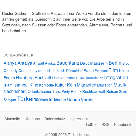
Besler Gudrun – Stellt eine Auswahl ihrer Werke vor die sie in den letzten
Jahren gemalt als Querschnitt auf ihrer Seite vor. Die Arbeiten sind in
Sitzungen, nach Skizzen oder Fotos entstanden. Aktmalerei, Porträts und
Landschaften.
SCHLAGWÖRTER
Bauchtanz
Berlin
Antalya
Alanya
Bauchtänzerin
Anwalt
Avukat
Blog
Film
Filme
Comedy
Community
deutsch-türkisch
Essen
Düsseldorf
Festsaal
Integration
Hamburg
Hochzeit
Forum
Hochzeitssaal
Immobilien
Hukuk
Musik
Istanbul
Kino
Köln
Migranten
Kultur
Islam
Komödie
Migration
Nachrichten
Orientalischer Tanz
Politik
Rechtsanwalt
Reisen
Party
Sport
Türkei
Urlaub
Verein
türkische
Türkisch
Stuttgart
Startseite
Über uns
Datenschutz
Impressum
Twitter
RSS
Facebook
© 2005-2026 Türkische.com