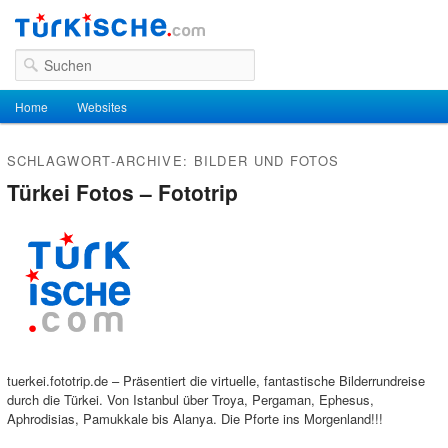
Suchen
Hauptmenü
Home
Zum Inhalt wechseln
Zum sekundären Inhalt wechseln
Websites
SCHLAGWORT-ARCHIVE:
BILDER UND FOTOS
Türkei Fotos – Fototrip
tuerkei.fototrip.de – Präsentiert die virtuelle, fantastische Bilderrundreise
durch die Türkei. Von Istanbul über Troya, Pergaman, Ephesus,
Aphrodisias, Pamukkale bis Alanya. Die Pforte ins Morgenland!!!