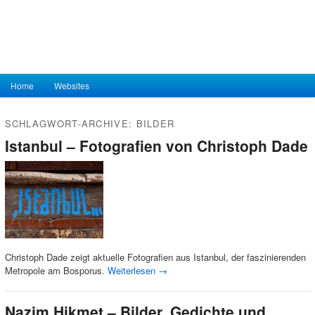
Hauptmenü
Home
Zum Inhalt wechseln
Zum sekundären Inhalt wechseln
Websites
SCHLAGWORT-ARCHIVE:
BILDER
Istanbul – Fotografien von Christoph Dade
Christoph Dade zeigt aktuelle Fotografien aus Istanbul, der faszinierenden
Metropole am Bosporus.
Weiterlesen
→
Nazim Hikmet – Bilder, Gedichte und