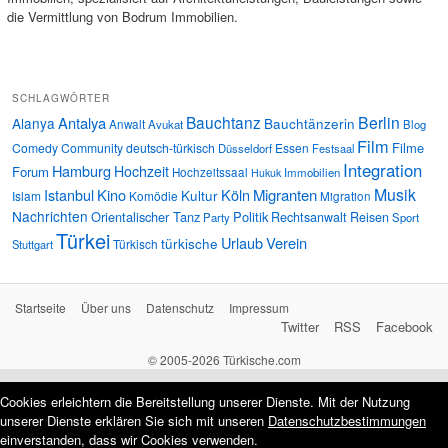
die Vermittlung von Bodrum Immobilien.
SCHLAGWÖRTER
Bauchtanz
Berlin
Antalya
Alanya
Bauchtänzerin
Anwalt
Avukat
Blog
Film
Filme
Comedy
Community
deutsch-türkisch
Essen
Düsseldorf
Festsaal
Integration
Hamburg
Hochzeit
Forum
Hochzeitssaal
Immobilien
Hukuk
Musik
Istanbul
Kino
Köln
Migranten
Kultur
Islam
Komödie
Migration
Nachrichten
Orientalischer Tanz
Politik
Rechtsanwalt
Reisen
Party
Sport
Türkei
Urlaub
Verein
türkische
Türkisch
Stuttgart
Startseite
Über uns
Datenschutz
Impressum
Twitter
RSS
Facebook
© 2005-2026 Türkische.com
Cookies erleichtern die Bereitstellung unserer Dienste. Mit der Nutzung
unserer Dienste erklären Sie sich mit unseren
Datenschutzbestimmungen
einverstanden, dass wir Cookies verwenden.