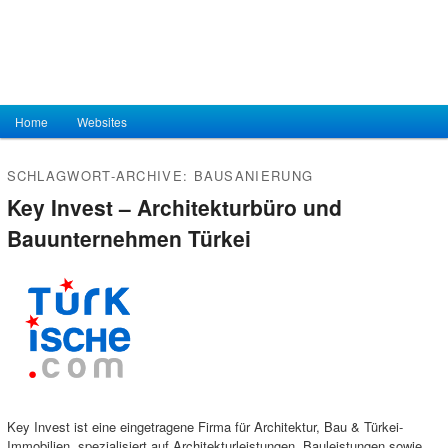
Hauptmenü
Home
Zum Inhalt wechseln
Zum sekundären Inhalt wechseln
Websites
SCHLAGWORT-ARCHIVE:
BAUSANIERUNG
Key Invest – Architekturbüro und
Bauunternehmen Türkei
Key Invest ist eine eingetragene Firma für Architektur, Bau & Türkei-
Immobilien, spezialisiert auf Architekturleistungen, Bauleistungen sowie