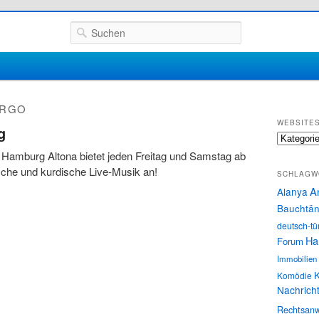
Suchen
RGO
WEBSITE
g
Websites
 Hamburg Altona bietet jeden Freitag und Samstag ab
sche und kurdische Live-Musik an!
SCHLAGW
A
Alanya
Bauchtän
deutsch-tü
Ha
Forum
Immobilien
K
Komödie
Nachrich
Rechtsanw