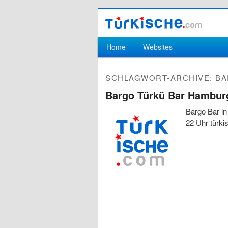
Hauptmenü
Home
Websites
Zum Inhalt wechseln
Zum sekundären Inhalt wechseln
SCHLAGWORT-ARCHIVE:
BA
Bargo Türkü Bar Hambur
Bargo Bar in
22 Uhr türki