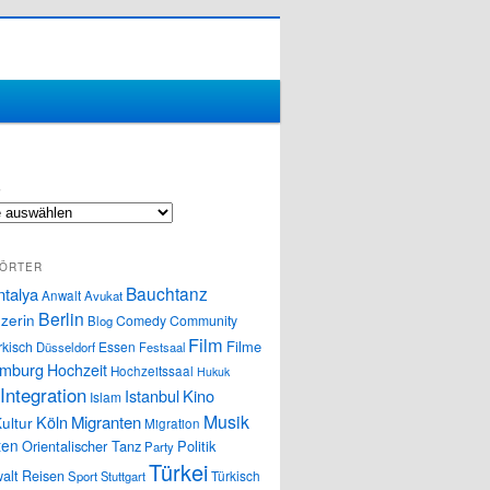
S
ÖRTER
Bauchtanz
ntalya
Anwalt
Avukat
Berlin
zerin
Comedy
Community
Blog
Film
Filme
rkisch
Essen
Düsseldorf
Festsaal
mburg
Hochzeit
Hochzeitssaal
Hukuk
Integration
Istanbul
Kino
Islam
Musik
Köln
Migranten
ultur
Migration
ten
Orientalischer Tanz
Politik
Party
Türkei
alt
Reisen
Türkisch
Sport
Stuttgart