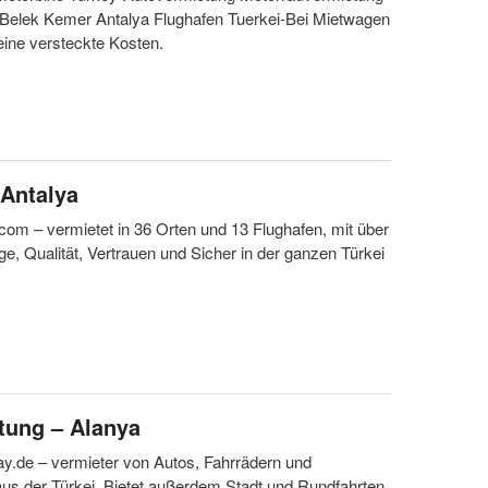
 Belek Kemer Antalya Flughafen Tuerkei-Bei Mietwagen
eine versteckte Kosten.
 Antalya
l.com – vermietet in 36 Orten und 13 Flughafen, mit über
e, Qualität, Vertrauen und Sicher in der ganzen Türkei
tung – Alanya
ay.de – vermieter von Autos, Fahrrädern und
us der Türkei. Bietet außerdem Stadt und Rundfahrten