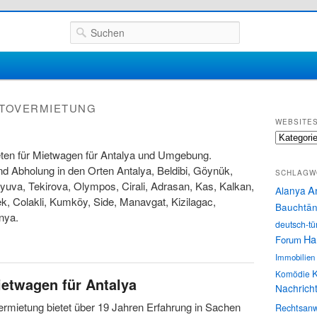
Suchen
TOVERMIETUNG
WEBSITE
Websites
eten für Mietwagen für Antalya und Umgebung.
nd Abholung in den Orten Antalya, Beldibi, Göynük,
SCHLAGW
va, Tekirova, Olympos, Cirali, Adrasan, Kas, Kalkan,
A
Alanya
ek, Colakli, Kumköy, Side, Manavgat, Kizilagac,
Bauchtän
anya.
deutsch-tü
Ha
Forum
Immobilien
K
Komödie
etwagen für Antalya
Nachrich
rmietung bietet über 19 Jahren Erfahrung in Sachen
Rechtsanw