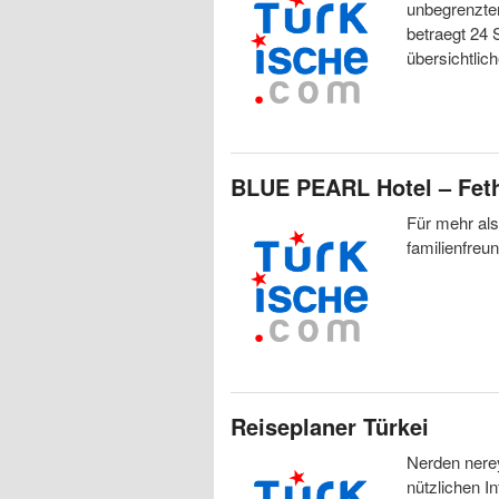
unbegrenzter
betraegt 24
übersichtlic
BLUE PEARL Hotel – Fet
Für mehr als
familienfreu
Reiseplaner Türkei
Nerden nerey
nützlichen I