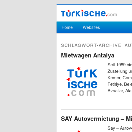
Hauptmenü
Home
Websites
Zum Inhalt wechseln
Zum sekundären Inhalt wechseln
SCHLAGWORT-ARCHIVE:
AU
Mietwagen Antalya
Seit 1989 bi
Zustellung u
Kemer, Camyu
Fethiye, Bel
Avsallar, Al
SAY Autovermietung – Mi
Say – Autove