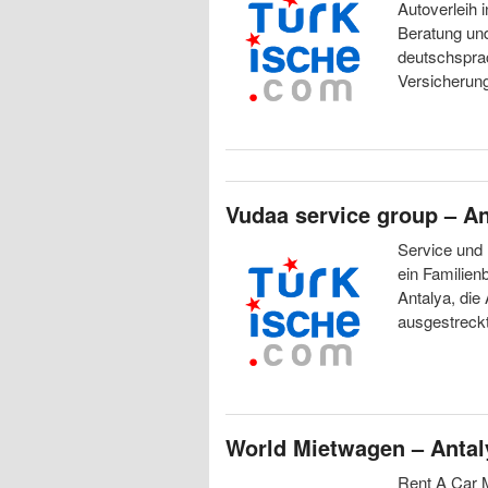
Autoverleih 
Beratung und
deutschsprac
Versicherun
Vudaa service group – An
Service und 
ein Familienb
Antalya, die
ausgestreckt
World Mietwagen – Antal
Rent A Car 