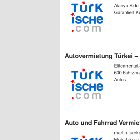
Alanya Side
Garantiert K
Autovermietung Türkei –
Elitcarrenta
600 Fahrzeug
Autos.
Auto und Fahrrad Vermie
martin-tuerk
Motorbikes a