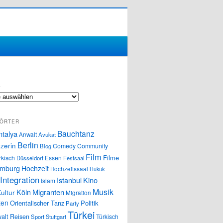
S
ÖRTER
Bauchtanz
ntalya
Anwalt
Avukat
Berlin
zerin
Comedy
Community
Blog
Film
Filme
rkisch
Essen
Düsseldorf
Festsaal
mburg
Hochzeit
Hochzeitssaal
Hukuk
Integration
Istanbul
Kino
Islam
Musik
Köln
Migranten
ultur
Migration
ten
Orientalischer Tanz
Politik
Party
Türkei
alt
Reisen
Türkisch
Sport
Stuttgart