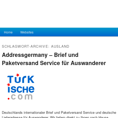
Hauptmenü
Home
Zum Inhalt wechseln
Zum sekundären Inhalt wechseln
Websites
SCHLAGWORT-ARCHIVE:
AUSLAND
Addressgermany – Brief und
Paketversand Service für Auswanderer
Deutschlands internationaler Brief und Paketversand Service und deutsche
Lieferadresse für Auswanderer. Wir liefern direkt zu Ihnen nach Hause.