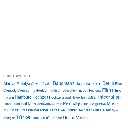
SCHLAGWÖRTER
Bauchtanz
Berlin
Antalya
Alanya
Bauchtänzerin
Anwalt
Avukat
Blog
Film
Filme
Comedy
Community
deutsch-türkisch
Essen
Düsseldorf
Festsaal
Integration
Hamburg
Hochzeit
Forum
Hochzeitssaal
Immobilien
Hukuk
Musik
Istanbul
Kino
Köln
Migranten
Kultur
Islam
Komödie
Migration
Nachrichten
Orientalischer Tanz
Politik
Rechtsanwalt
Reisen
Party
Sport
Türkei
Urlaub
Verein
türkische
Türkisch
Stuttgart