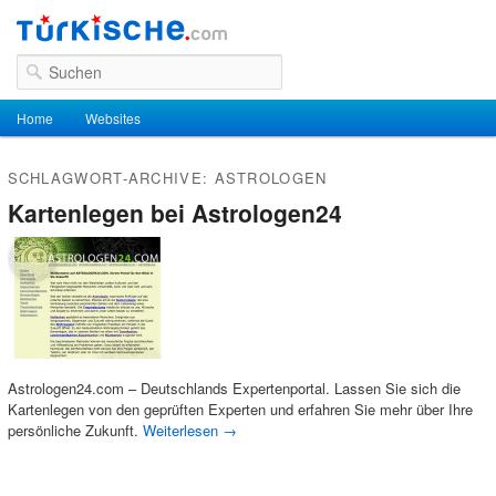
Suchen
Hauptmenü
Home
Zum Inhalt wechseln
Zum sekundären Inhalt wechseln
Websites
SCHLAGWORT-ARCHIVE:
ASTROLOGEN
Kartenlegen bei Astrologen24
Astrologen24.com – Deutschlands Expertenportal. Lassen Sie sich die
Kartenlegen von den geprüften Experten und erfahren Sie mehr über Ihre
persönliche Zukunft.
Weiterlesen
→