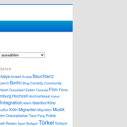
S
ÖRTER
Bauchtanz
ntalya
Anwalt
Avukat
Berlin
zerin
Comedy
Community
Blog
Film
Filme
rkisch
Essen
Düsseldorf
Festsaal
mburg
Hochzeit
Hochzeitssaal
Hukuk
Integration
Istanbul
Kino
Islam
Musik
Köln
Migranten
ultur
Migration
ten
Orientalischer Tanz
Politik
Party
Türkei
alt
Reisen
Türkisch
Sport
Stuttgart