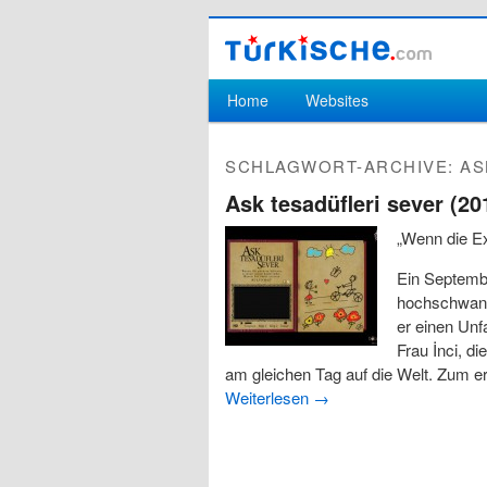
Hauptmenü
Home
Websites
Zum Inhalt wechseln
Zum sekundären Inhalt wechseln
SCHLAGWORT-ARCHIVE:
AS
Ask tesadüfleri sever (20
„Wenn die Exi
Ein Septemb
hochschwang
er einen Unf
Frau İnci, d
am gleichen Tag auf die Welt. Zum e
Weiterlesen
→