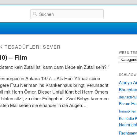
Suchen
K TESADÜFLERI SEVER
WEBSITE
10) – Film
Websites
stenz kein Zufall ist, kann dann Liebe ein Zufall sein? “
SCHLAGW
ermorgen in Ankara 1977… Als Herr Yılmaz seine
A
Alanya
ere Frau Neriman ins Krankenhaus bringt, verursacht
Bauchtän
all mit Herrn Ömer. Dieser Unfall führt bei Herrn Ömers
deutsch-tü
ie hinten sitzt, zu einer Frühgeburt. Zwei Babys kommen
Ha
Forum
rsten Mal sehen sie einander in die Augen…
Immobilien
K
Komödie
Nachrich
Rechtsanw