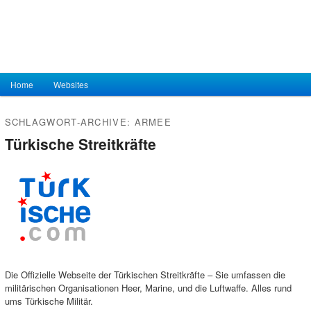
Hauptmenü
Home
Zum Inhalt wechseln
Zum sekundären Inhalt wechseln
Websites
SCHLAGWORT-ARCHIVE:
ARMEE
Türkische Streitkräfte
Die Offizielle Webseite der Türkischen Streitkräfte – Sie umfassen die
militärischen Organisationen Heer, Marine, und die Luftwaffe. Alles rund
ums Türkische Militär.