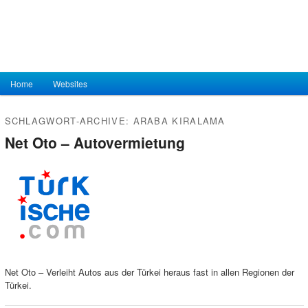
Hauptmenü
Home
Zum Inhalt wechseln
Zum sekundären Inhalt wechseln
Websites
SCHLAGWORT-ARCHIVE:
ARABA KIRALAMA
Net Oto – Autovermietung
Net Oto – Verleiht Autos aus der Türkei heraus fast in allen Regionen der
Türkei.