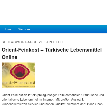
Hauptmenü
Home
Zum Inhalt wechseln
Zum sekundären Inhalt wechseln
Websites
SCHLAGWORT-ARCHIVE:
APFELTEE
Orient-Feinkost – Türkische Lebensmittel
Online
Orient-Feinkost.de ist ein preisgünstiger Feinkosthändler für türkische und
orientalische Lebensmittel im Internet. Mit großen Auswahl,
kundenorientierten Service und hohen Qualität, versucht der Online Shop,