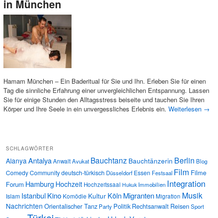
in München
Hamam München – Ein Baderitual für Sie und Ihn. Erleben Sie für einen
Tag die sinnliche Erfahrung einer unvergleichlichen Entspannung. Lassen
Sie für einige Stunden den Alltagsstress beiseite und tauchen Sie Ihren
Körper und Ihre Seele in ein unvergessliches Erlebnis ein.
Weiterlesen
→
SCHLAGWÖRTER
Bauchtanz
Berlin
Antalya
Alanya
Bauchtänzerin
Anwalt
Avukat
Blog
Film
Filme
Comedy
Community
deutsch-türkisch
Essen
Düsseldorf
Festsaal
Integration
Hamburg
Hochzeit
Forum
Hochzeitssaal
Immobilien
Hukuk
Musik
Istanbul
Kino
Köln
Migranten
Kultur
Islam
Komödie
Migration
Nachrichten
Orientalischer Tanz
Politik
Rechtsanwalt
Reisen
Party
Sport
Türkei