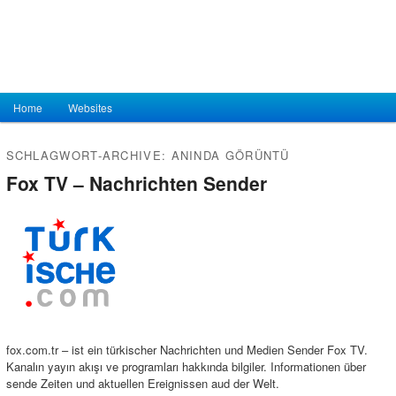
Hauptmenü
Home
Zum Inhalt wechseln
Zum sekundären Inhalt wechseln
Websites
SCHLAGWORT-ARCHIVE:
ANINDA GÖRÜNTÜ
Fox TV – Nachrichten Sender
fox.com.tr – ist ein türkischer Nachrichten und Medien Sender Fox TV.
Kanalın yayın akışı ve programları hakkında bilgiler. Informationen über
sende Zeiten und aktuellen Ereignissen aud der Welt.