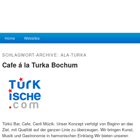
Hauptmenü
Home
Zum Inhalt wechseln
Zum sekundären Inhalt wechseln
Websites
SCHLAGWORT-ARCHIVE:
ALA-TURKA
Cafe á la Turka Bochum
Türkü Bar, Cafe, Canli Müzik. Unser Konzept verfolgt von Beginn an das
Ziel, mit Qualität auf der ganzen Linie zu überzeugen. Wir bringen Kunst,
Musik und Gastronomie in harmonischen Einklang.Wir bieten unseren