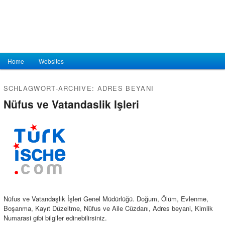
Hauptmenü
Home
Zum Inhalt wechseln
Zum sekundären Inhalt wechseln
Websites
SCHLAGWORT-ARCHIVE:
ADRES BEYANI
Nüfus ve Vatandaslik Işleri
Nüfus ve Vatandaşlık İşleri Genel Müdürlüğü. Doğum, Ölüm, Evlenme,
Boşanma, Kayıt Düzeltme, Nüfus ve Aile Cüzdanı, Adres beyani, Kimlik
Numarasi gibi bilgiler edinebilirsiniz.